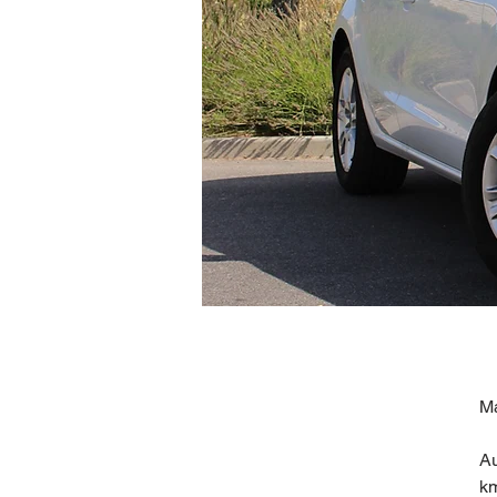
Ma
Au
k