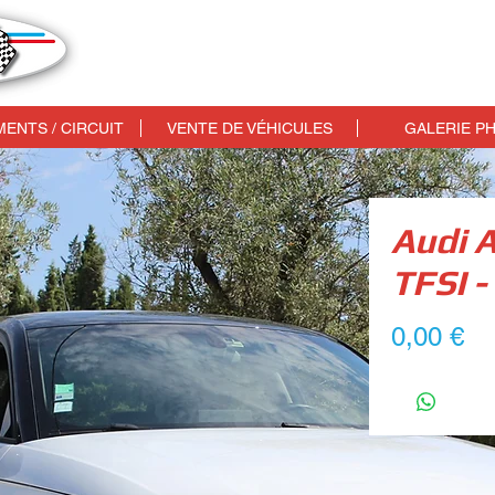
max drive automobile, circuit automobile aix en provence, stage de pilotage aix en provence
ENTS / CIRCUIT
VENTE DE VÉHICULES
GALERIE P
Audi 
TFSI 
Pr
0,00 €