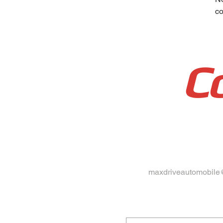
co
C
maxdriveautomobile