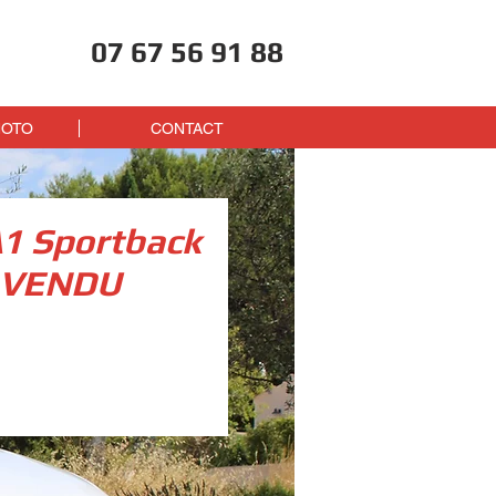
07 67 56 91 88
HOTO
CONTACT
A1 Sportback
- VENDU
ix