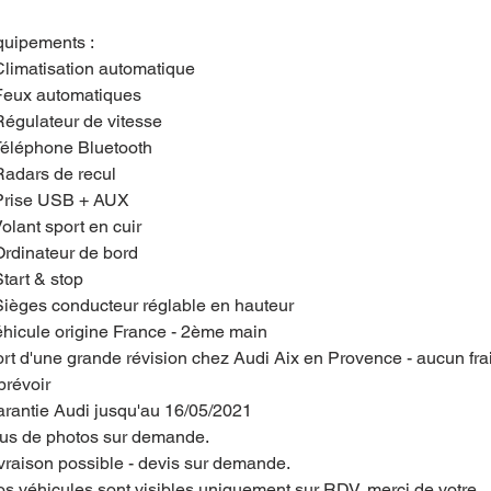
uipements :
Climatisation automatique
Feux automatiques
Régulateur de vitesse
Téléphone Bluetooth
Radars de recul
Prise USB + AUX
Volant sport en cuir
Ordinateur de bord
Start & stop
Sièges conducteur réglable en hauteur
hicule origine France - 2ème main
rt d'une grande révision chez Audi Aix en Provence - aucun fra
prévoir
rantie Audi jusqu'au 16/05/2021
us de photos sur demande.
vraison possible - devis sur demande.
s véhicules sont visibles uniquement sur RDV, merci de votre