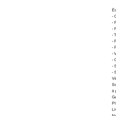
Éq
- 
- 
- 
- 
- 
- 
- 
- 
- 
- 
Vé
So
à 
Ga
Pl
Li
No