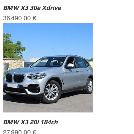
BMW X3 30e Xdrive
Prix
36 490,00 €
BMW X3 20i 184ch
Prix
27 990,00 €