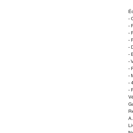
Éq
- 
- 
- 
- 
- 
- 
- 
- 
- 
- 
- 
Vé
Ga
Re
A.
Li
No