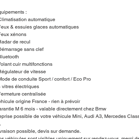
uipements :
Climatisation automatique
Feux & essuies glaces automatiques
Feux xénons
Radar de recul
Démarrage sans clef
Bluetooth
Volant cuir multifonctions
Régulateur de vitesse
Mode de conduite Sport / confort / Eco Pro
4 vitres électriques
Fermeture centralisée
hicule origine France - rien à prévoir
rantie M 6 mois - valable directement chez Bmw
prise possible de votre véhicule Mini, Audi A3, Mercedes Clas
.
vraison possible, devis sur demande.
s véhicules sont visibles uniquement sur rendez-vous, merci d