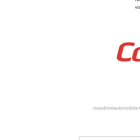
vo
C
maxdriveautomobile