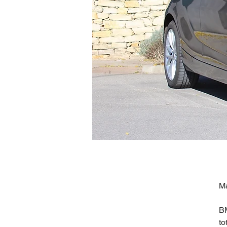
Ma
BM
to