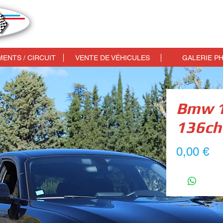
max drive automobile, circuit automobile aix en provence, stage de pilotage aix en provence
ENTS / CIRCUIT
VENTE DE VÉHICULES
GALERIE P
Bmw 1
136ch
Pr
0,00 €